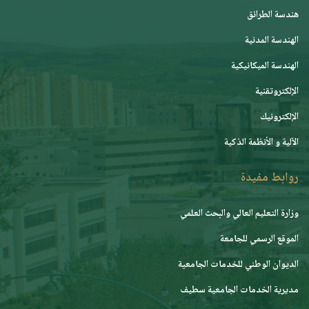
هندسة الطرائق
الهندسة المدنية
الهندسة الميكانيكية
الإلكتروتقنية
الإلكترونيك
اﻵلية و الأنظمة الذكية
روابط مفيدة
وزارة التعليم العالي والبحث العلمي
الموقع الرسمي للجامعة
ﺍﻟﺪﻳﻮﺍﻥ ﺍﻟﻮﻃﻨﻲ ﻟﻠﺨﺪﻣﺎﺕ ﺍﻟﺠﺎﻣﻌﻴﺔ
مديرية الخدمات الجامعية سطيف